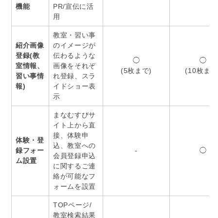
機能
PR/宣伝に活
用
教室・習い事
紹介画像
のイメージが
登録(教
伝わるような
◯
◯
室情報、
画像をそれぞ
(5枚まで)
(10枚まで
習い事情
れ登録、スラ
報)
イドショー表
示
まなむすびサ
イト上から直
接、体験申
体験・登
込、教室への
録フォー
-
◯
会員登録申込
ム設置
に関するご連
絡が可能なフ
ォームを設置
TOPページ/
教室検索結果