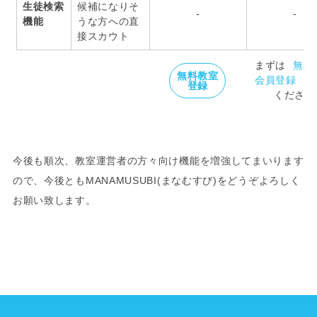
生徒検索
候補になりそ
-
-
機能
うな方への直
接スカウト
まずは
無料
無料教室
会員登録
を
登録
ください
今後も順次、教室運営者の方々向け機能を増強してまいります
ので、今後ともMANAMUSUBI(まなむすび)をどうぞよろしく
お願い致します。