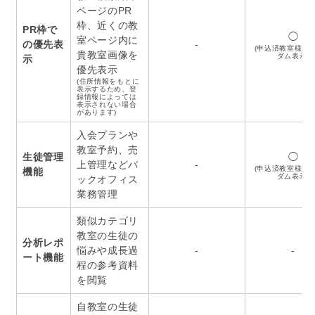
ページのPR
枠、近くの教
PR枠で
◯
室ページ内に
の優先表
-
(申込済教室様か
貴教室画像を
ダム表示)
示
優先表示
(住所情報をもとに
表示するため、登
録情報によっては
表示されない場合
があります)
入会プランや
教室予約、売
生徒管理
◯
上管理などバ
-
(申込済教室様か
機能
ダム表示)
ックオフィス
業務管理
類似カテゴリ
教室の生徒の
分析レポ
悩みや成長過
-
-
ート機能
程の参考資料
を閲覧
自教室の生徒