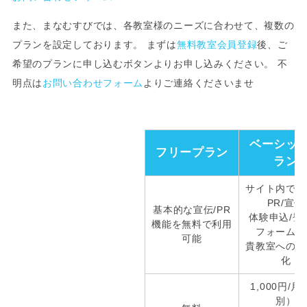
また、まなむすびでは、各教室様のニーズに合わせて、複数の
プランを設定しております。 まずは
無料教室会員登録
後、ご
希望のプランに申し込むボタンよりお申し込みください。 不
明点は
お問い合わせフォーム
よりご連絡くださいませ
ベーシッ
フリープラン
ラン
サイト内での
PR/宣伝
基本的な宣伝/PR
体験申込/登
機能を無料で利用
フォーム設
可能
貴教室への誘
化
1,000円/月
別）