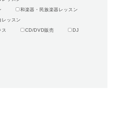
ン
和楽器・民族楽器レッスン
曲レッスン
ラス
CD/DVD販売
DJ