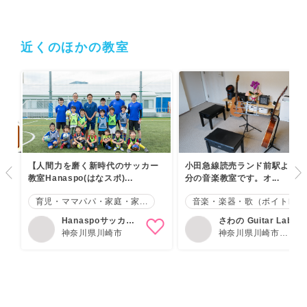
近くのほかの教室
【人間力を磨く新時代のサッカー
小田急線読売ランド前駅より徒
教室Hanaspo(はなスポ)...
分の音楽教室です。オ...
育児・ママパパ・家庭・家...
音楽・楽器・歌（ボイトレ...
Hanaspoサッカー
さわの Guitar Lab.
教室＜川崎校＞
神奈川県川崎市
神奈川県川崎市多
摩区