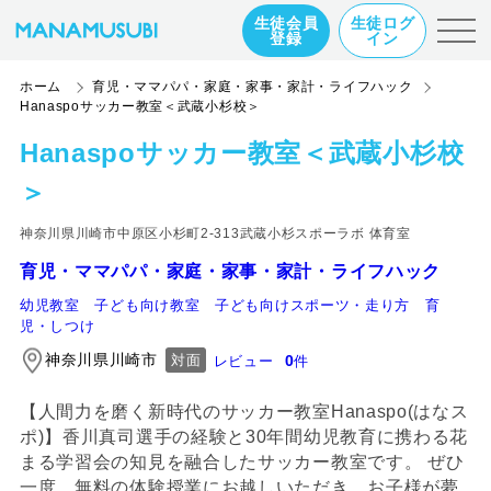
生徒会員
生徒ログ
登録
イン
ホーム
育児・ママパパ・家庭・家事・家計・ライフハック
Hanaspoサッカー教室＜武蔵小杉校＞
Hanaspoサッカー教室＜武蔵小杉校
＞
神奈川県川崎市中原区小杉町2-313武蔵小杉スポーラボ 体育室
育児・ママパパ・家庭・家事・家計・ライフハック
幼児教室
子ども向け教室
子ども向けスポーツ・走り方
育
児・しつけ
神奈川県川崎市
0
対面
レビュー
件
【人間力を磨く新時代のサッカー教室Hanaspo(はなス
ポ)】香川真司選手の経験と30年間幼児教育に携わる花
まる学習会の知見を融合したサッカー教室です。 ぜひ
一度、無料の体験授業にお越しいただき、お子様が夢