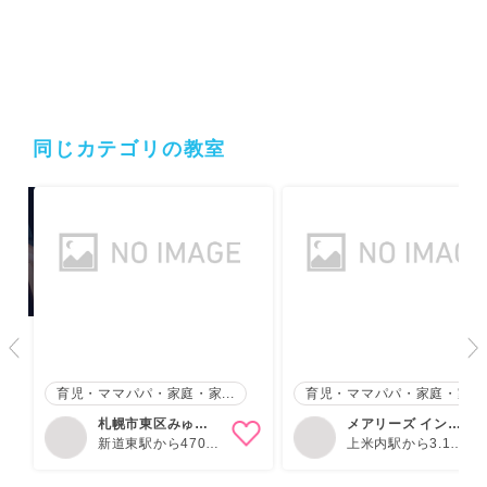
同じカテゴリの教室
育児・ママパパ・家庭・家...
育児・ママパパ・家庭・家...
札幌市東区みゅー
メアリーズ イング
ピアノ教室
新道東駅から470m
リッシュトー…
上米内駅から3.1km
元町(札幌)駅から
厨川駅から3.6km
880m