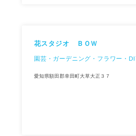
花スタジオ ＢＯＷ
園芸・ガーデニング・フラワー・DI
愛知県額田郡幸田町大草大正３７