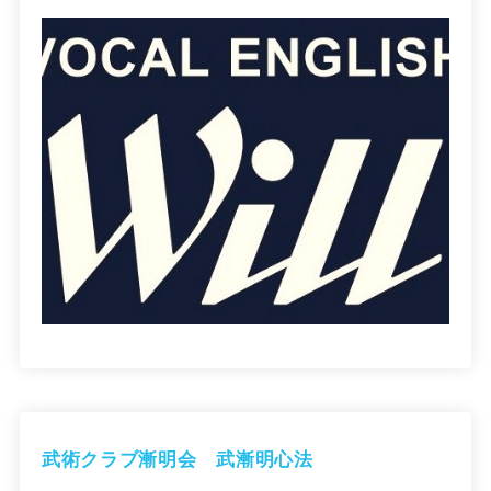
武術クラブ漸明会 武漸明心法