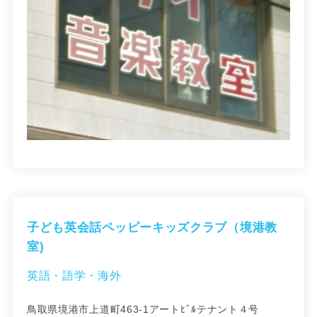
子ども英会話ペッピーキッズクラブ（境港教
室)
英語・語学・海外
鳥取県境港市上道町463-1アートﾋﾞﾙテナント４号