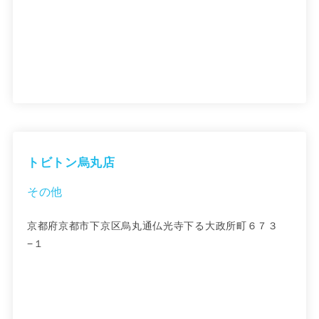
トビトン烏丸店
その他
京都府京都市下京区烏丸通仏光寺下る大政所町６７３
−１