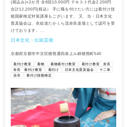
(税込み)×2か月 全8回10,000円 テキスト代金2.200円
合計12,200円(税込） 手に職を付けたい方には着付け技
能国家検定対策講座もございます。 又、当・日本文化
普及協会は、衣紋道たかくら流奈良道場として認可を受
けております。…
日本文化・伝統芸能
京都府京都市中京区猪熊通四条上ル錦猪熊町540
着付け教室
着物
着物着付け教室
着付け教室 奈良
奈良 着付け教室
着付け
日本文化普及協会
十二単
浴衣
着付け技能検定