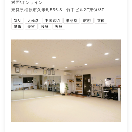
対面/オンライン
奈良県橿原市久米町556-3 竹中ビル2F東側/3F
気功
太極拳
中国武術
形意拳
瞑想
立禅
健康
美容
痩身
護身