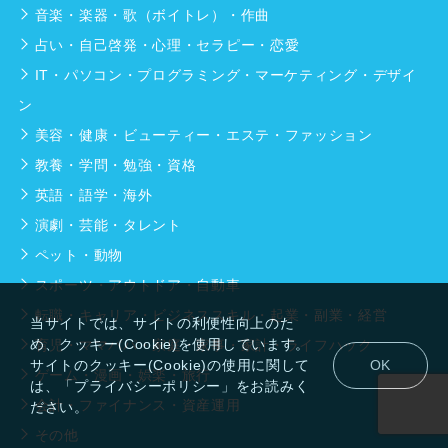
音楽・楽器・歌（ボイトレ）・作曲
占い・自己啓発・心理・セラピー・恋愛
IT・パソコン・プログラミング・マーケティング・デザイ
ン
美容・健康・ビューティー・エステ・ファッション
教養・学問・勉強・資格
英語・語学・海外
演劇・芸能・タレント
ペット・動物
スポーツ・アウトドア・自動車
転職・キャリア・ビジネススキル・起業・副業・経営
当サイトでは、サイトの利便性向上のた
め、クッキー(Cookie)を使用しています。
育児・ママパパ・家庭・家事・家計・ライフハック
サイトのクッキー(Cookie)の使用に関して
OK
ゲーム・漫画・娯楽・旅行
は、「プライバシーポリシー」をお読みく
会計・ファイナンス・資産運用
ださい。
その他