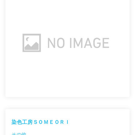
染色工房ＳＯＭＥＯＲＩ
その他