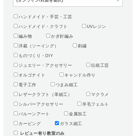
ハンドメイド・手芸・工芸
ハンドメイド・クラフト
UVレジン
編み物
かぎ針編み
洋裁（ソーイング）
刺繍
ものづくり・DIY
ジュエリー・アクセサリー
伝統工芸
オルゴナイト
キャンドル作り
電子工作
つまみ細工
レザークラフト（革細工）
マクラメ
シルバーアクセサリー
羊毛フェルト
バルーンアート
金属加工
カービング
ガラス細工
レビュー有り教室のみ