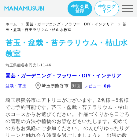
生徒会員
生徒ログ
登録
イン
ホーム
園芸・ガーデニング・フラワー・DIY・インテリア
苔
玉・盆栽・苔テラリウム・枯山水教室
苔玉・盆栽・苔テラリウム・枯山水
教室
埼玉県熊谷市円光1-11-46
園芸・ガーデニング・フラワー・DIY・インテリア
埼玉県熊谷市
0
盆栽・苔玉
対面
レビュー
件
埼玉県熊谷市にアトリエがございます。2名様～5名様
でご予約可能です。苔玉・盆栽・苔テラリウム・枯山
水コースからお選びください。 作品づくりから日ごろ
の管理の方法や植物のお話などもいたします。初めて
の方もお気軽にご参加ください。 のんびりゆったりグ
リーンと触れ合う時間を過ごしましょう♪ 出張の教