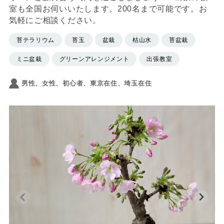
室も全国お伺いいたします。200名まで可能です。お
気軽にご相談ください。
苔テラリウム
苔玉
盆栽
枯山水
苔盆栽
ミニ盆栽
グリーンアレンジメント
出張教室
男性、女性、初心者、東京在住、埼玉在住