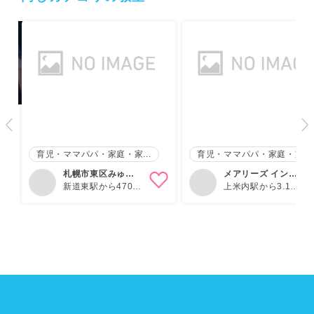
育児・ママパパ・家庭・家...
育児・ママパパ・家庭・家...
札幌市東区みゅー
メアリーズ イング
ピアノ教室
新道東駅から470m
リッシュトー…
上米内駅から3.1km
元町(札幌)駅から
厨川駅から3.6km
880m