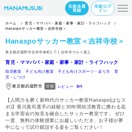
生徒会員
生徒ログ
登録
イン
ホーム
育児・ママパパ・家庭・家事・家計・ライフハック
Hanaspoサッカー教室＜吉祥寺校＞
Hanaspoサッカー教室＜吉祥寺校＞
東京都武蔵野市吉祥寺南町1-7-1 吉祥寺マルイ屋上
育児・ママパパ・家庭・家事・家計・ライフハック
幼児教室
子ども向け教室
子ども向けスポーツ・走り方
育
児・しつけ
東京都武蔵野市
0
対面
レビュー
件
【人間力を磨く新時代のサッカー教室Hanaspo(はなス
ポ)】香川真司選手の経験と30年間幼児教育に携わる花
まる学習会の知見を融合したサッカー教室です。 ぜひ
一度、無料の体験授業にお越しいただき、お子様が夢
中になって試行錯誤する姿をご覧ください！