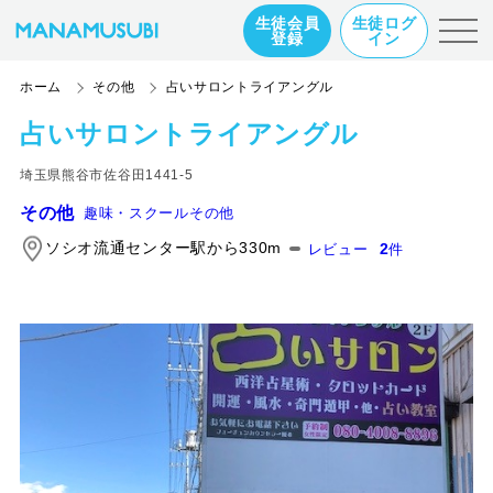
生徒会員
生徒ログ
登録
イン
ホーム
その他
占いサロントライアングル
占いサロントライアングル
埼玉県熊谷市佐谷田1441-5
その他
趣味・スクールその他
ソシオ流通センター駅から330m
2
レビュー
件