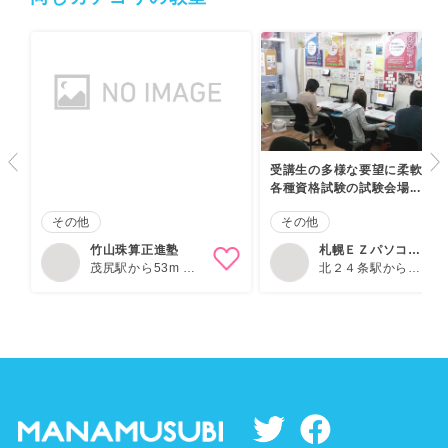
受講生の多様な要望に柔軟対応
各種資格試験の試験会場...
その他
その他
竹山珠算正進塾
札幌ＥＺパソコン
茂尻駅から53m 赤
スクール＆テ…
北２４条駅から
平駅から3.4km
220m 北３４条駅か
ら1000m 新川(北海
道)駅から1.7km