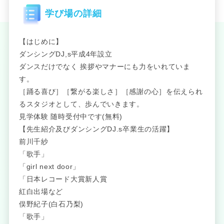
学び場の詳細
【はじめに】
ダンシングDJ,s平成4年設立
ダンスだけでなく 挨拶やマナーにも力をいれていま
す。
［踊る喜び］［繋がる楽しさ］［感謝の心］を伝えられ
るスタジオとして、歩んでいきます。
見学体験 随時受付中です(無料)
【先生紹介及びダンシングDJ.s卒業生の活躍】
前川千紗
「歌手」
「girl next door」
「日本レコード大賞新人賞
紅白出場など
俣野紀子(白石乃梨)
「歌手」