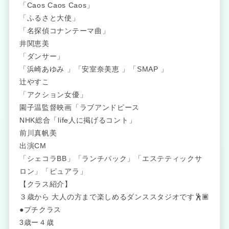
「Caos Caos Caos」
「ふるさと大使」
「名探偵コナンテーマ曲」
井関恵美
「ダンサー」
「浜崎あゆみ 」「安室奈美恵 」「SMAP 」
辻やすこ
「アクション女優」
園子温監督映画「ラブアンドピース
NHK総合「life人に掲げるコント」
前川真帆美
出演CM
「シェコラBB」「ランチパック」「エステティックサ
ロン」「ピュアラ」
【クラス紹介】
３歳から 大人の方まで楽しめるダンススタジオです🕺🏾
●プチクラス
3歳ー４歳