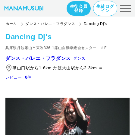
生徒会員
生徒ログ
登録
イン
ホーム
ダンス・バレエ・フラダンス
Dancing Dj's
Dancing Dj's
兵庫県丹波篠山市東吹336-1篠山自動車総合センター ２F
ダンス・バレエ・フラダンス
ダンス
篠山口駅から1.6km 丹波大山駅から2.3km
0
レビュー
件